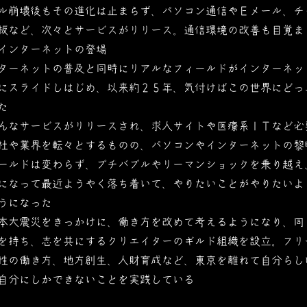
ル崩壊後もその進化は止まらず、パソコン通信やＥメール、チ
板など、次々とサービスがリリース。通信環境の改善も目覚ま
インターネットの登場
ターネットの普及と同時にリアルなフィールドがインターネッ
にスライドしはじめ、以来約２５年、気付けばこの世界にどっ
た
んなサービスがリリースされ、求人サイトや医療系ＩＴなど必
社や業界を転々とするものの、パソコンやインターネットの黎
ールドは変わらず、プチバブルやリーマンショックを乗り越え
になって最近ようやく落ち着いて、やりたいことがやりたいよ
うになった
本大震災をきっかけに、働き方を改めて考えるようになり、同
を持ち、志を共にするクリエイターのギルド組織を設立。フリ
性の働き方、地方創生、人財育成など、東京を離れて自分らし
自分にしかできないことを実践している