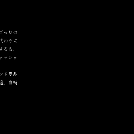
だったの
代わりに
するも、
ァッショ
ンド商品
退。当時