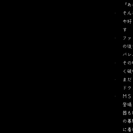
『あ
そん
や好
す
ファ
の後
パレ
その
く破
まだ
ドウ
ＭＳ
登場
器も
の幕
に着