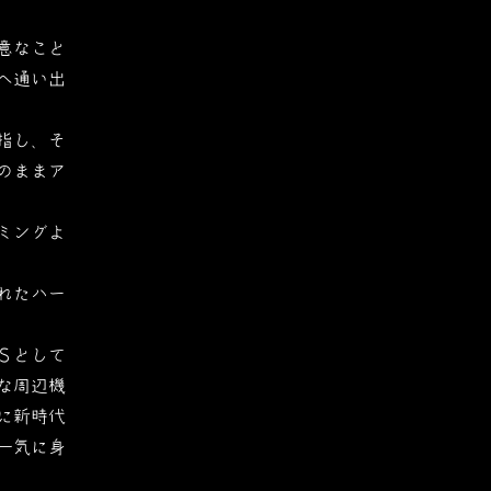
意なこと
へ通い出
指し、そ
のままア
ミングよ
れたハー
Ｓとして
な周辺機
に新時代
一気に身