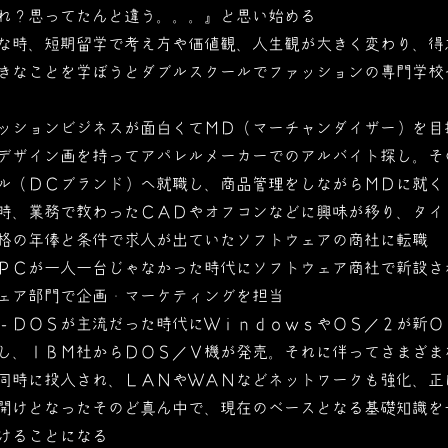
れ？思ってたんと違う。。。』と思い始める
な時、短期留学で考え方や価値観、人生観が大きく変わり、得
きなことを学ぼうとダブルスクールでファッションの専門学校
ッションビジネスが面白くてＭＤ（マーチャンダイザー）を目
デザイン画を持ってアパレルメーカーでのアルバイト探し。そ
ル（ＤＣブランド）へ就職し、商品管理をしながらＭＤに就く
時、業務で教わったＣＡＤやオフコンなどに興味が移り、タイ
格の年俸と条件で求人が出ていたソフトウェアの商社に転職
ＰＣが一人一台じゃなかった時代にソフトウェア商社で新設さ
ェア部門で企画・マーケティングを担当
－ＤＯＳが主流だった時代にＷｉｎｄｏｗｓやＯＳ／２が新Ｏ
し、ＩＢＭ社からＤＯＳ／Ｖ機が発売。それに伴ってさまざま
同時に投入され、ＬＡＮやＷＡＮなどネットワークも強化、正
開けとなったそのど真ん中で、現在のベースとなる基礎知識を
けることになる