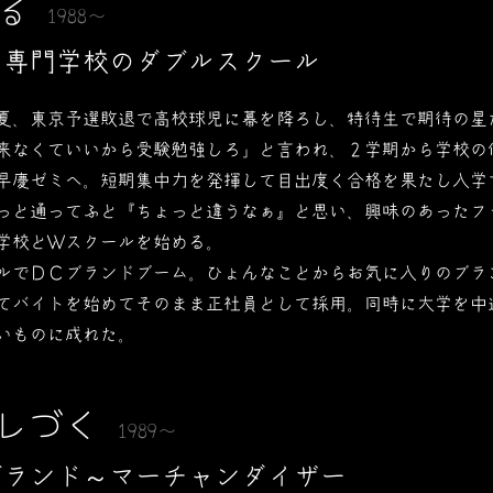
る
1988～
と専門学校のダブルスクール
夏、東京予選敗退で高校球児に幕を降ろし、特待生で期待の星
来なくていいから受験勉強しろ」と言われ、２学期から学校の
早慶ゼミへ。短期集中力を発揮して目出度く合格を果たし入学
っと通ってふと『ちょっと違うなぁ』と思い、興味のあったフ
学校とＷスクールを始める。
ルでＤＣブランドブーム。ひょんなことからお気に入りのブラ
てバイトを始めてそのまま正社員として採用。同時に大学を中
いものに成れた。
レづく
1989～
ブランド～マーチャンダイザー