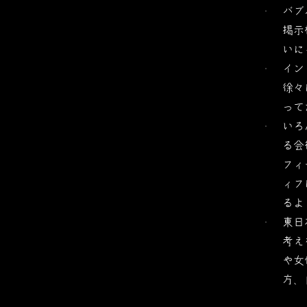
バブ
掲示
いに
イン
徐々
って
いろ
る会
フィ
ィフ
るよ
東日
考え
や女
方、