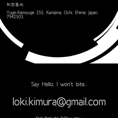
秘密基地
Yuge-Kamiyuge 255, Kamijima, Ochi, Ehime, Japan,
7942503.
loki.kimura@gmail.com