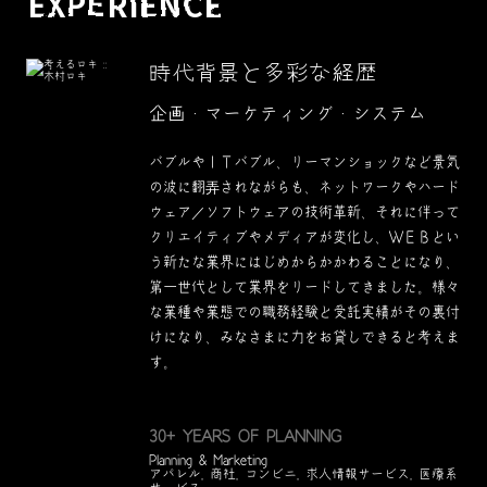
EXPERIENCE
時代背景と多彩な経歴
企画・マーケティング・システム
バブルやＩＴバブル、リーマンショックなど景気
の波に翻弄されながらも、ネットワークやハード
ウェア／ソフトウェアの技術革新、それに伴って
クリエイティブやメディアが変化し、ＷＥＢとい
う新たな業界にはじめからかかわることになり、
第一世代として業界をリードしてきました。様々
な業種や業態での職務経験と受託実績がその裏付
けになり、みなさまに力をお貸しできると考えま
す。
30+ YEARS OF PLANNING
Planning & Marketing
アパレル, 商社, コンビニ, 求人情報サービス, 医療系