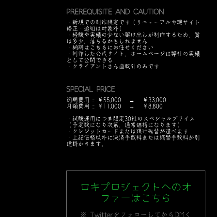
PREREQUISITE AND CAUTION
・新規での制作限定です（リニューアルや現サイト
修正・追加は対象外）
・経験や実績の少ない駆け出しが制作するため、質
は多少、落ちるかもしれません
・納期はこちらにお任せください
・制作した公式サイト、ホームページは弊社の実績
として公開できる
・クライアントさん直取引のみです
SPECIAL PRICE
初期費用 ::
￥55,000
￥33,000
月額費用 ::
￥11,000
￥8,800
・試験運用につき限定30社のスペシャルプライス
（予定数になり次第、通常価格になります）
・クレジットカードまたは銀行振替が選べます
・上記価格以外に決済手数料または振替手数料が別
途掛かります。
ロキプロジェクトへのオ
ファーはこちら
※ TwitterをフォローしてからDMく