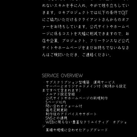
れないスキルを手に入れ、やがて独り立ちしてい
きます。ロキプロジェクトでは以下の条件でOJT
にご協力いただけるクライアントさんからのオフ
ァーをお待ちしています。公式サイトやホームペ
ージに係るコストを大幅に削減できますので、お
店や企業、プロジェクト、フリーランスなど公式
サイトやホームページをまだお持ちでないみなさ
んはご検討いただき、ご連絡ください。
SERVICE OVERVIEW
・サブスクリプション型構築・運用サービス
・サーバーとオリジナルドメイン付（取得から設定
まですべて含まれます）
・メルアド設定登録
・公式サイトやホームページの新規制作
・5ページ以内
・問い合わせフォーム付
・毎月定期更新
・制作後のアドバイスやサポート
・SNSとの連携
・WEBに限らない豊富なクリエイティブ・オプショ
ン
・業績や規模に合わせたアップグレード