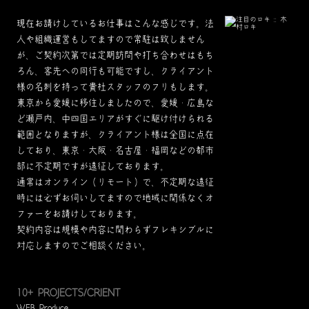
現在お請けしているお仕事はこんな感じです。法
人や組織運営もしてますので常駐は致しません
が、ご契約次第では定期訪問や打ち合わせはもち
ろん、客先への同行も可能ですし、クライアント
様の名刺を持って貴社スタッフのフリもします。
東京から愛媛に移住しましたので、愛媛・広島な
ど瀬戸内、中四国エリアがすぐに駆け付けられる
範囲となりますが、クライアント様は全国に点在
しており、東京・大阪・名古屋・福岡などの都市
部に不定期ですが遠征しております。
通常はオンライン（リモート）で、不定期な遠征
時には必ずお伺いしてますので地域に関係なくオ
ファーをお請けしております。
契約内容は規模や内容に関わらずフレキシブルに
対応しますのでご相談ください。
10+ PROJECTS/CRIENT
WEB Produce