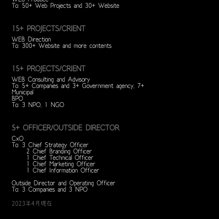
To: 50+ Web Projects and 30+ Website
15+ PROJECTS/CRIENT
WEB Direction
To: 300+ Website and more contents
15+ PROJECTS/CRIENT
WEB Consulting and Advisory
To: 5+ Companies and 3+ Government agency, 7+
Municipal
BPO
To: 3 NPO, 1 NGO
5+ OFFICER/OUTSIDE DIRECTOR
CxO
To: 3 Chief Strategy Officer
2 Chief Branding Officer
1 Chief Technical Officer
1 Chief Marketing Officer
1 Chief Information Officer
Outside Director and Operating Officer
To: 3 Companies and 3 NPO
2023年4月現在